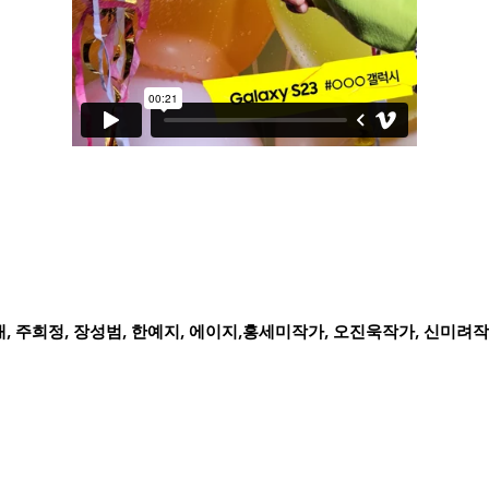
리내, 주희정, 장성범, 한예지, 에이지,홍세미작가, 오진욱작가, 신미려