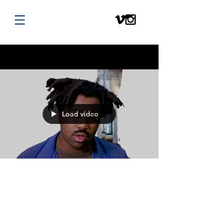
BETTER RADIO
Load video
2020년 11월 20일
Everything Is Recorded -
Close But Not Quite (ft.