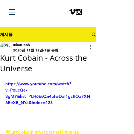
게시물
Inkon Koh
2020년 11월 12일
1분 분량
Kurt Cobain - Across the
Universe
https://www.youtube.com/watch?
v=PxucQe-
3gMY&list=PLH6EsQn4ufwDxI1gctIOa7XN
6EeXR_NYa&index=128
#KurtCobain
#AcrosstheUniverse