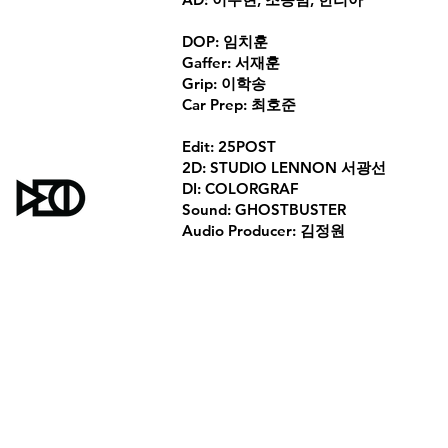
DOP: 임치훈
Gaffer: 서재훈
Grip: 이학송
Car Prep: 최호준
Edit: 25POST
2D: STUDIO LENNON 서광선
DI: COLORGRAF
Sound: GHOSTBUSTER
Audio Producer: 김정원