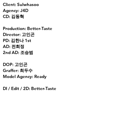
Client: Sulwhasoo
Agency: J4D
CD: 김동혁
Production: Better-Taste
Director: 고인곤
PD: 김한나 1st
AD: 전희정
2nd AD: 조승범
DOP: 고인곤
Graffer: 최두수
Model Agency: Ready
DI / Edit / 2D: Better-Taste